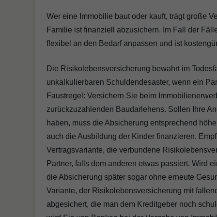
Wer eine Immobilie baut oder kauft, trägt große V
Familie ist finanziell abzusichern. Im Fall der Fäl
flexibel an den Bedarf anpassen und ist kostengü
Die Risikolebensversicherung bewahrt im Todesfal
unkalkulierbaren Schuldendesaster, wenn ein Part
Faustregel: Versichern Sie beim Immobilienerwer
zurückzuzahlenden Baudarlehens. Sollen Ihre Ang
haben, muss die Absicherung entsprechend höher 
auch die Ausbildung der Kinder finanzieren. Empfe
Vertragsvariante, die verbundene Risikolebensve
Partner, falls dem anderen etwas passiert. Wird e
die Absicherung später sogar ohne erneute Gesun
Variante, der Risikolebensversicherung mit fall
abgesichert, die man dem Kreditgeber noch schul