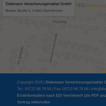
Copyright 2026 |
Diekmann Versicherungsmakler
Tel.: 05722 96 76 56 | Fax: 05722 96 76 66 |
info@di
Erstinformation nach §15 VersVermV (als PDF anz
Vertrag widerrufen