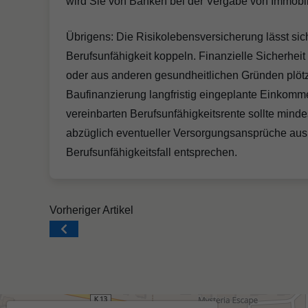
wird Sie von Banken bei der Vergabe von Immobil
Übrigens: Die Risikolebensversicherung lässt si
Berufsunfähigkeit koppeln. Finanzielle Sicherhei
oder aus anderen gesundheitlichen Gründen plötzl
Baufinanzierung langfristig eingeplante Einkomme
vereinbarten Berufsunfähigkeitsrente sollte mind
abzüglich eventueller Versorgungsansprüche aus 
Berufsunfähigkeitsfall entsprechen.
Beitragsnavigation
Vorheriger Artikel